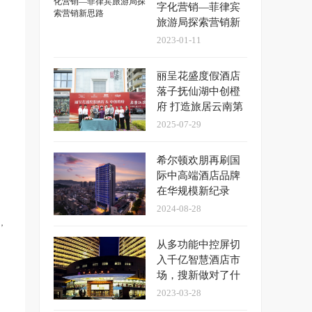
字化营销—菲律宾
旅游局探索营销新
思路
2023-01-11
丽呈花盛度假酒店
落子抚仙湖中创橙
府 打造旅居云南第
一站标杆项目
2025-07-29
​希尔顿欢朋再刷国
际中高端酒店品牌
在华规模新纪录
2024-08-28
，
从多功能中控屏切
入千亿智慧酒店市
场，搜新做对了什
么？
2023-03-28