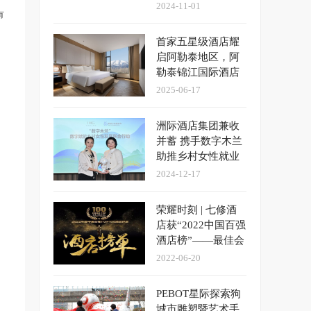
于深圳举办发布会
2024-11-01
有
首家五星级酒店耀
启阿勒泰地区，阿
勒泰锦江国际酒店
盛大开幕
2025-06-17
洲际酒店集团兼收
并蓄 携手数字木兰
助推乡村女性就业
发展
2024-12-17
荣耀时刻 | 七修酒
店获“2022中国百强
酒店榜”——最佳会
议度假酒店大奖
2022-06-20
PEBOT星际探索狗
城市雕塑暨艺术手