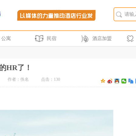
公寓
民宿
酒店加盟
的HR了！
作者：佚名
点击：
130