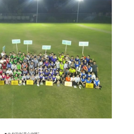
▼七夕活动“是心动呀”