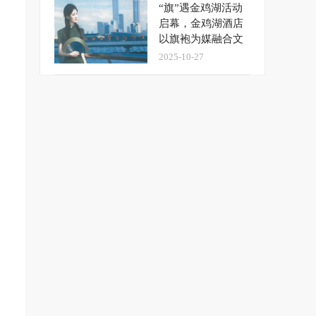
“旗”遇金鸡湖活动
启幕，金鸡湖酒店
以旗袍为媒融合文
旅新场景
2025-10-27