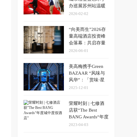
办巡展苏州站温暖
启幕
2026-02-02
“向美而生”2026存
量高端酒店投资峰
会落幕：共启存量
资产高质量发展新
2026-06-01
征程
美高梅携手Green
BAZAAR “风味与
风华”：「赏味·星
厨」第五季“又见东
2025-12-01
坡”正式启幕
荣耀时刻 | 七修酒
店获“The Best
BANG Awards“年度
城中度假酒店”
2023-04-03