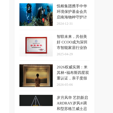
悦榕集团携手中华
环境保护基金会共
启南海物种守护计
划
2024-12-31
智联未来，共创美
好 CCOO成为深圳
市智能家居行业协
会“会员单位”
2025-04-29
2026权威实测：米
其林+福布斯四星双
重认证，亲子度假
闭眼入的酒店攻略
2026-05-06
岁月风华 艺韵新启
ARDRAY岁风®调
和型苏格兰威士忌