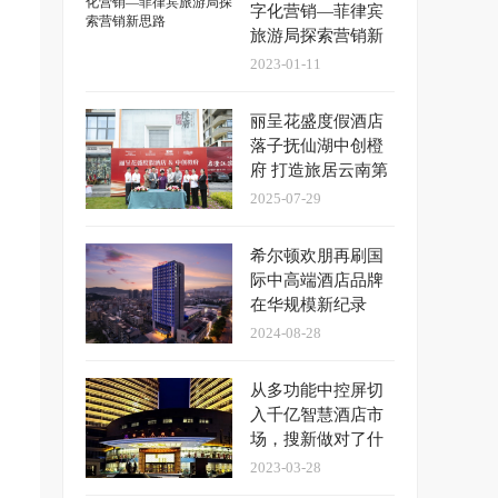
字化营销—菲律宾
旅游局探索营销新
思路
2023-01-11
丽呈花盛度假酒店
落子抚仙湖中创橙
府 打造旅居云南第
一站标杆项目
2025-07-29
​希尔顿欢朋再刷国
际中高端酒店品牌
在华规模新纪录
2024-08-28
从多功能中控屏切
入千亿智慧酒店市
场，搜新做对了什
么？
2023-03-28