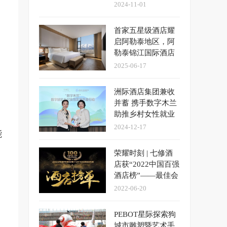
于深圳举办发布会
2024-11-01
首家五星级酒店耀
启阿勒泰地区，阿
勒泰锦江国际酒店
盛大开幕
2025-06-17
洲际酒店集团兼收
并蓄 携手数字木兰
助推乡村女性就业
发展
2024-12-17
能
荣耀时刻 | 七修酒
店获“2022中国百强
酒店榜”——最佳会
议度假酒店大奖
2022-06-20
PEBOT星际探索狗
城市雕塑暨艺术手