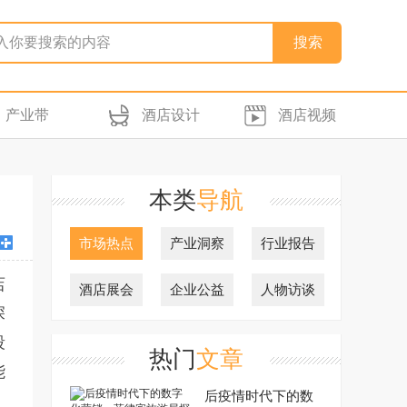
产业带
酒店设计
酒店视频
本类
导航
市场热点
产业洞察
行业报告
店
酒店展会
企业公益
人物访谈
深
段
热门
文章
能
后疫情时代下的数