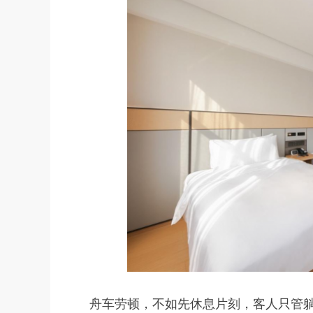
舟车劳顿，不如先休息片刻，客人只管躺