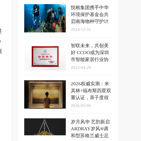
悦榕集团携手中华
环境保护基金会共
启南海物种守护计
划
2024-12-31
堪
0
智联未来，共创美
酒
好 CCOO成为深圳
市智能家居行业协
会“会员单位”
2025-04-29
2026权威实测：米
其林+福布斯四星双
重认证，亲子度假
闭眼入的酒店攻略
2026-05-06
岁月风华 艺韵新启
ARDRAY岁风®调
和型苏格兰威士忌