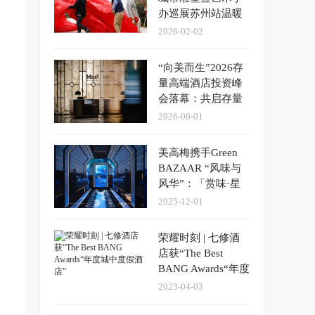
办巡展苏州站温暖
启幕
2026-02-02
“向美而生”2026存
量高端酒店投资峰
会落幕：共启存量
资产高质量发展新
2026-06-01
征程
美高梅携手Green
BAZAAR “风味与
风华”：「赏味·星
厨」第五季“又见东
2025-12-01
坡”正式启幕
荣耀时刻 | 七修酒
店获“The Best
BANG Awards“年度
城中度假酒店”
2023-04-03