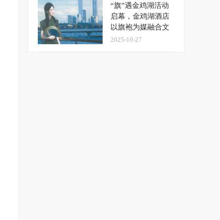
“旗”遇金鸡湖活动
启幕，金鸡湖酒店
以旗袍为媒融合文
旅新场景
2025-10-27